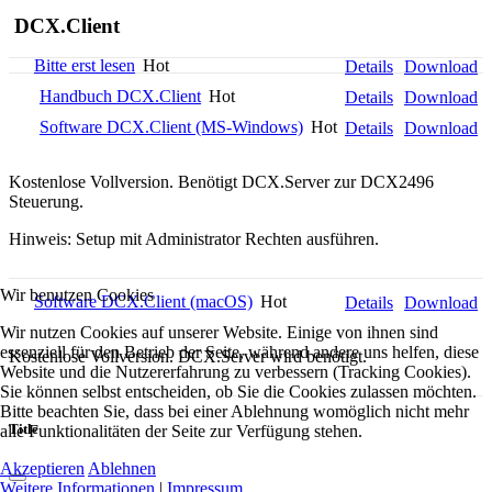
DCX.Client
Bitte erst lesen
Hot
Details
Download
Handbuch DCX.Client
Hot
Details
Download
Software DCX.Client (MS-Windows)
Hot
Details
Download
Kostenlose Vollversion. Benötigt DCX.Server zur DCX2496
Steuerung.
Hinweis: Setup mit Administrator Rechten ausführen.
Wir benutzen Cookies
Software DCX.Client (macOS)
Hot
Details
Download
Wir nutzen Cookies auf unserer Website. Einige von ihnen sind
essenziell für den Betrieb der Seite, während andere uns helfen, diese
Kostenlose Vollversion. DCX.Server wird benötigt.
Website und die Nutzererfahrung zu verbessern (Tracking Cookies).
Sie können selbst entscheiden, ob Sie die Cookies zulassen möchten.
Bitte beachten Sie, dass bei einer Ablehnung womöglich nicht mehr
Title
alle Funktionalitäten der Seite zur Verfügung stehen.
Akzeptieren
Ablehnen
Weitere Informationen
|
Impressum